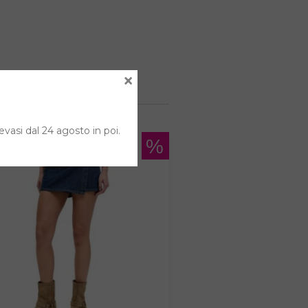
×
evasi dal 24 agosto in poi.
%