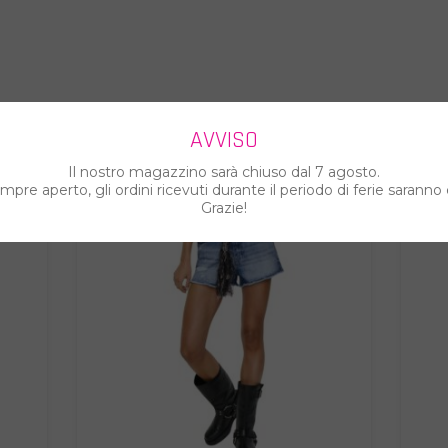
ARTI ANCHE...
AVVISO
Il nostro magazzino sarà chiuso dal 7 agosto.
pre aperto, gli ordini ricevuti durante il periodo di ferie saranno 
%
%
Grazie!