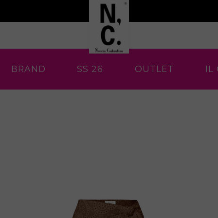
BRAND
SS 26
OUTLET
IL