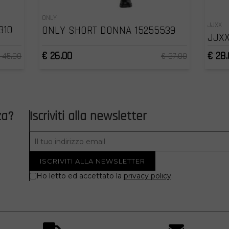
ONLY
JJXX
310
ONLY SHORT DONNA 15255539
JJXX
€ 26.00
€ 28.
 45.00
€ 37.00
za?
Iscriviti alla newsletter
Ho letto ed accettato la
privacy policy
.