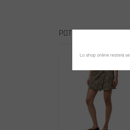
POTREBBE INTERESS
Lo shop online resterà sem