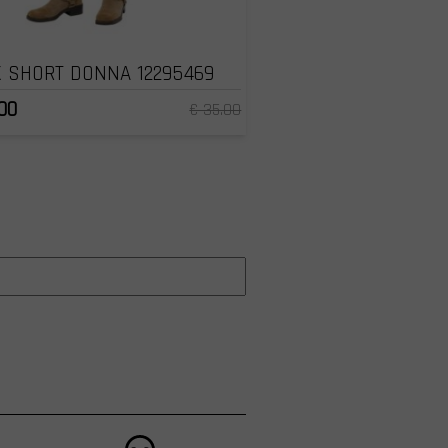
 SHORT DONNA 12295469
00
€ 35.00