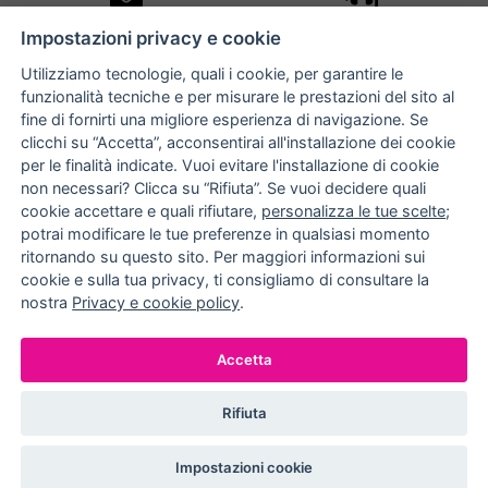
10% DI SCONTO
ASSISTENZA
Impostazioni privacy e cookie
PERSONALIZZATA
iscriviti alla newsletter
per tutti gli ordini
Utilizziamo tecnologie, quali i cookie, per garantire le
funzionalità tecniche e per misurare le prestazioni del sito al
fine di fornirti una migliore esperienza di navigazione. Se
clicchi su “Accetta”, acconsentirai all'installazione dei cookie
NUCCIA COSTANTINO
per le finalità indicate. Vuoi evitare l'installazione di cookie
non necessari? Clicca su “Rifiuta”. Se vuoi decidere quali
via Argiro 112/114 - 70122 Bari
cookie accettare e quali rifiutare,
personalizza le tue scelte
;
potrai modificare le tue preferenze in qualsiasi momento
+39 080 990 9118
ritornando su questo sito. Per maggiori informazioni sui
+39 391 72 89 930
cookie e sulla tua privacy, ti consigliamo di consultare la
nostra
Privacy e cookie policy
.
METODI DI PAGAMENTO
Accetta
Rifiuta
© EFFEDIELLE S.R.L. 2026. ALL RIGHT RESERVED
Impostazioni cookie
P.IVA: 05524540720
IMPOSTAZIONI COOKIE