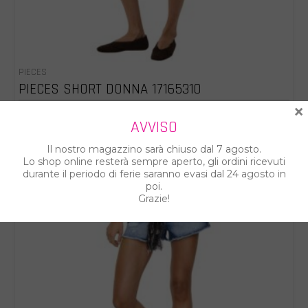
PIECES
PIECES SHORT DONNA 17165310
×
€ 36.00
€ 45.00
AVVISO
Il nostro magazzino sarà chiuso dal 7 agosto.
Lo shop online resterà sempre aperto, gli ordini ricevuti
durante il periodo di ferie saranno evasi dal 24 agosto in
poi.
Grazie!