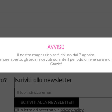
dotto che corrisponde alla tua selezione.
AVVISO
Il nostro magazzino sarà chiuso dal 7 agosto.
pre aperto, gli ordini ricevuti durante il periodo di ferie saranno 
Grazie!
za?
Iscriviti alla newsletter
Ho letto ed accettato la
privacy policy
.