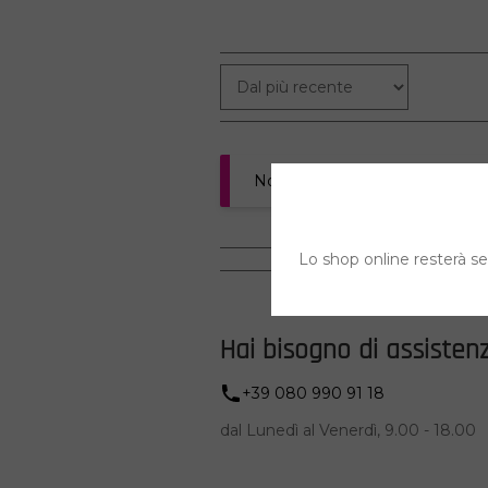
Non è stato trovato nessun pro
Lo shop online resterà sem
Hai bisogno di assisten
+39 080 990 91 18
dal Lunedì al Venerdì, 9.00 - 18.00