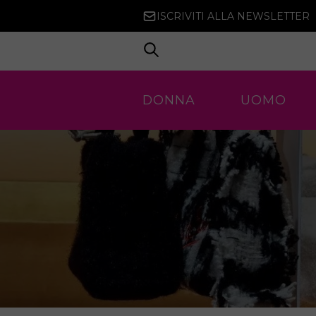
ISCRIVITI ALLA NEWSLETTER
DONNA
UOMO