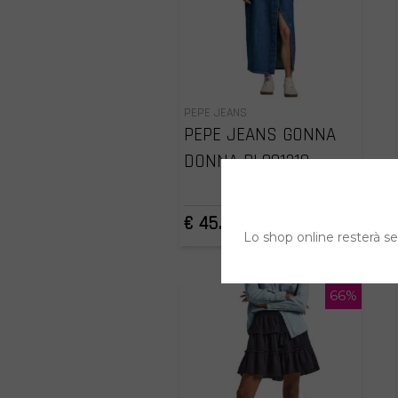
PEPE JEANS
PEPE JEANS GONNA
DONNA PL901219
€ 45.00
€ 90.00
Lo shop online resterà sem
66%