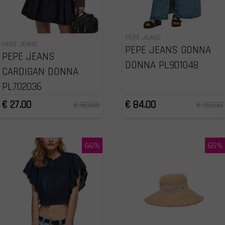
PEPE JEANS
PEPE JEANS
PEPE JEANS GONNA
PEPE JEANS
DONNA PL901048
CARDIGAN DONNA
PL702036
€ 27.00
€ 84.00
€ 80.00
€ 99.00
66%
65%