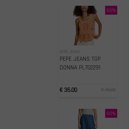
50%
PEPE JEANS
PEPE JEANS TOP
DONNA PL702291
€ 35.00
€ 70.00
50%