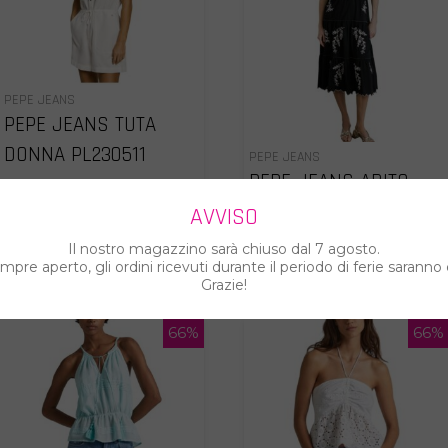
PEPE JEANS
PEPE JEANS TUTA
DONNA PL230511
PEPE JEANS
PEPE JEANS ABITO
DONNA PL953743
AVVISO
€ 40.00
€ 95.00
Il nostro magazzino sarà chiuso dal 7 agosto.
€ 80.00
€ 190.00
pre aperto, gli ordini ricevuti durante il periodo di ferie saranno 
Grazie!
66%
66%