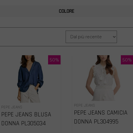
COLORE
50%
50%
PEPE JEANS
PEPE JEANS
PEPE JEANS CAMICIA
PEPE JEANS BLUSA
DONNA PL304995
DONNA PL305034