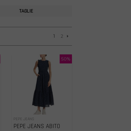
TAGLIE
1
2
50%
PEPE JEANS
PEPE JEANS ABITO