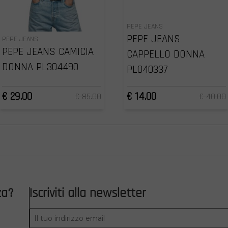
PEPE JEANS
PEPE JEANS
PEPE JEANS
PEPE JEANS CAMICIA
CAPPELLO DONNA
DONNA PL304490
PL040337
€ 29.00
€ 14.00
€ 85.00
€ 40.00
za?
Iscriviti alla newsletter