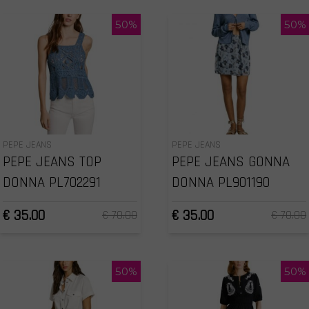
50%
50%
PEPE JEANS
PEPE JEANS
PEPE JEANS GONNA
PEPE JEANS TOP
DONNA PL901190
DONNA PL702291
€ 35.00
€ 35.00
€ 70.00
€ 70.00
50%
50%