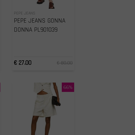
PEPE JEANS
PEPE JEANS GONNA
DONNA PL901039
€ 27.00
€ 80.00
66%