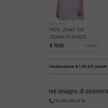
PEPE JEANS
PEPE JEANS TOP
DONNA PL304503
€ 19.00
€ 55.00
Visualizzazione di 1-28 di 51 risultati
Hai bisogno di assisten
+39 080 990 91 18