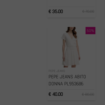
€ 35.00
€ 70.00
50%
PEPE JEANS
PEPE JEANS ABITO
DONNA PL953686
€ 40.00
€ 80.00