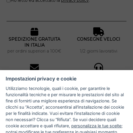
Ho letto ed accettato la
privacy policy
.
SPEDIZIONE GRATUITA
CONSEGNE VELOCI
IN ITALIA
per ordini superiori a 100€
1/2 giorni lavorativi
10% DI SCONTO
ASSISTENZA
Impostazioni privacy e cookie
PERSONALIZZATA
iscriviti alla newsletter
per tutti gli ordini
Utilizziamo tecnologie, quali i cookie, per garantire le
funzionalità tecniche e per misurare le prestazioni del sito al
fine di fornirti una migliore esperienza di navigazione. Se
clicchi su “Accetta”, acconsentirai all'installazione dei cookie
NUCCIA COSTANTINO
per le finalità indicate. Vuoi evitare l'installazione di cookie
non necessari? Clicca su “Rifiuta”. Se vuoi decidere quali
via Argiro 112/114 - 70122 Bari
cookie accettare e quali rifiutare,
personalizza le tue scelte
;
potrai modificare le tue preferenze in qualsiasi momento