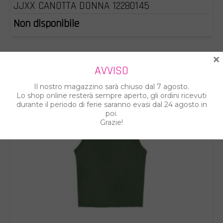
JJXX CANOTTA DONNA 12280145
Non disponibile
×
AVVISO
Il nostro magazzino sarà chiuso dal 7 agosto.
Lo shop online resterà sempre aperto, gli ordini ricevuti
durante il periodo di ferie saranno evasi dal 24 agosto in
poi.
Grazie!