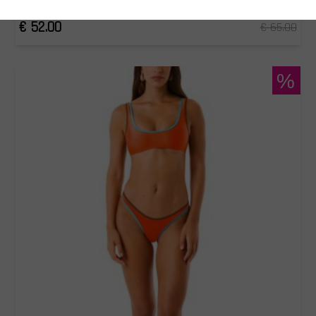
126WBWBK5672
€ 52.00
€ 65.00
%