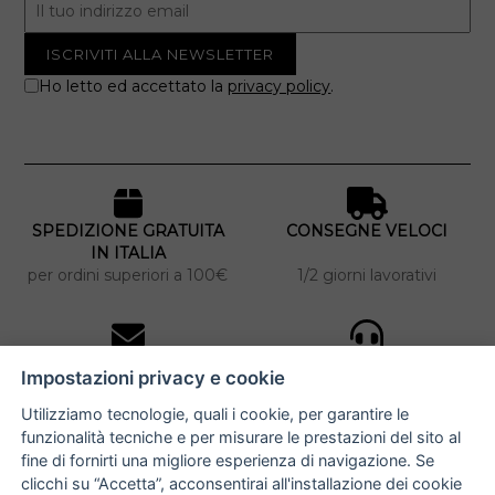
Ho letto ed accettato la
privacy policy
.
SPEDIZIONE GRATUITA
CONSEGNE VELOCI
IN ITALIA
per ordini superiori a 100€
1/2 giorni lavorativi
10% DI SCONTO
ASSISTENZA
Impostazioni privacy e cookie
PERSONALIZZATA
iscriviti alla newsletter
per tutti gli ordini
Utilizziamo tecnologie, quali i cookie, per garantire le
funzionalità tecniche e per misurare le prestazioni del sito al
fine di fornirti una migliore esperienza di navigazione. Se
clicchi su “Accetta”, acconsentirai all'installazione dei cookie