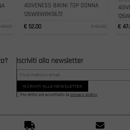
4GIVE
4GIVENESS BIKINI TOP DONNA
NA
4GIV
126WBWBK5672
126
€ 52.00
€ 47
 65.00
€ 65.00
za?
Iscriviti alla newsletter
Ho letto ed accettato la
privacy policy
.