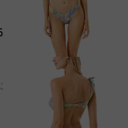
6
il
le