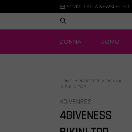
ISCRIVITI ALLA NEWSLETTER
DONNA
UOMO
HOME
PRODOTTI
DONNA
BIKINI TOP
4GIVENESS
4GIVENESS