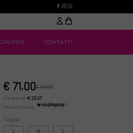
 GRUPPO
CONTATTI
€ 71.00
€ 89.00
€ 23.67
Taglia:
L
M
S