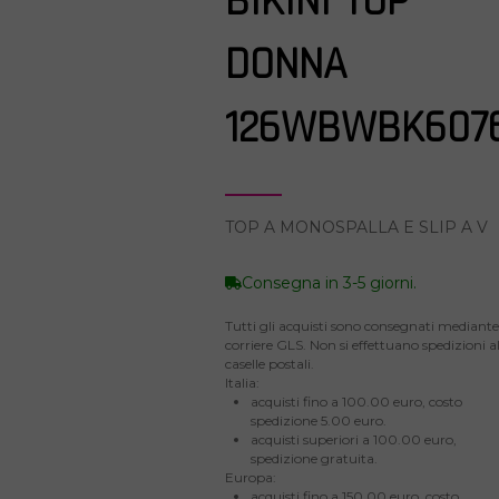
BIKINI TOP
DONNA
126WBWBK607
TOP A MONOSPALLA E SLIP A V
Consegna in 3-5 giorni.
Tutti gli acquisti sono consegnati mediante 
corriere GLS. Non si effettuano spedizioni al
caselle postali.
Italia:
acquisti fino a 100.00 euro, costo
spedizione 5.00 euro.
acquisti superiori a 100.00 euro,
spedizione gratuita.
Europa:
acquisti fino a 150.00 euro, costo