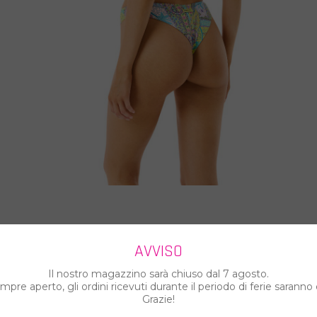
AVVISO
Il nostro magazzino sarà chiuso dal 7 agosto.
pre aperto, gli ordini ricevuti durante il periodo di ferie saranno 
Grazie!