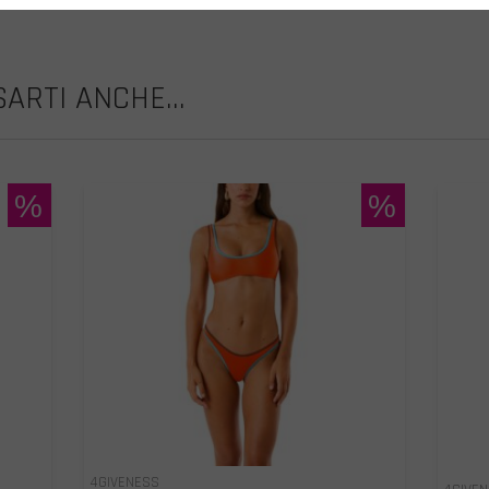
ARTI ANCHE...
%
%
4GIVENESS