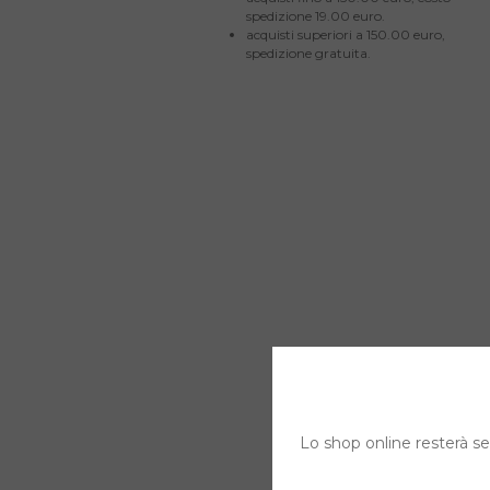
spedizione 19.00 euro.
acquisti superiori a 150.00 euro,
spedizione gratuita.
Lo shop online resterà sem