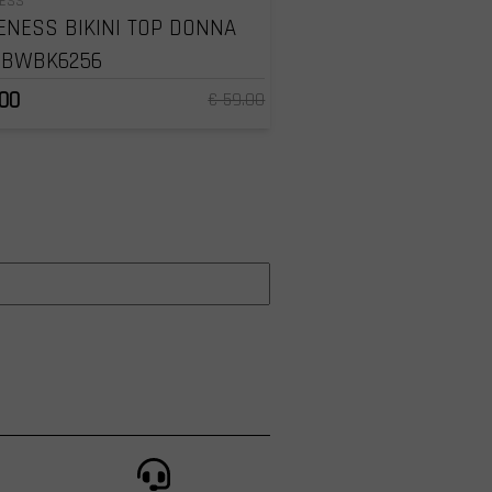
NESS
ENESS BIKINI TOP DONNA
WBWBK6256
.00
€ 59.00