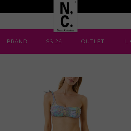
BRAND
SS 26
OUTLET
IL