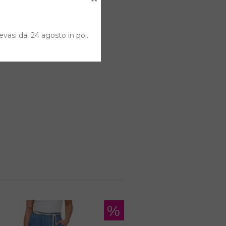
evasi dal 24 agosto in poi.
%