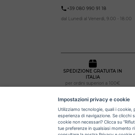
+39 080 990 91 18
dal Lunedì al Venerdì, 9.00 - 18.00
SPEDIZIONE GRATUITA IN
ITALIA
per ordini superiori a 100€
Impostazioni privacy e cookie
NUCCIA COSTANTINO
Utilizziamo tecnologie, quali i cookie, p
esperienza di navigazione. Se clicchi su 
via Argiro 112/114 - 70122 Bari
cookie non necessari? Clicca su “Rifiuta
+39 080 990 9118
+39 391 72 89 930
tue preferenze in qualsiasi momento ri
consultare la nostra
Privacy e cookie 