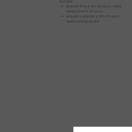
Europa:
acquisti fino a 150.00 euro, costo
spedizione 19.00 euro.
acquisti superiori a 150.00 euro,
spedizione gratuita.