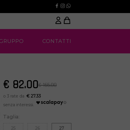
 GRUPPO
CONTATTI
€ 82.00
€ 165.00
€ 27.33
Taglia:
25
26
27