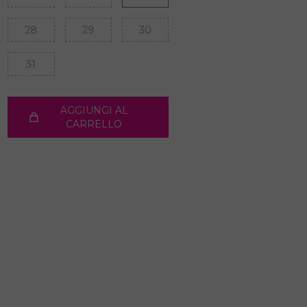
28
29
30
31
AGGIUNGI AL
CARRELLO