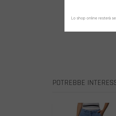
Lo shop online resterà sem
POTREBBE INTERESS