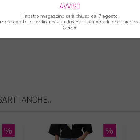
AVVISO
Il nostro magazzino sarà chiuso dal 7 agosto.
pre aperto, gli ordini ricevuti durante il periodo di ferie saranno 
Grazie!
ARTI ANCHE...
%
%