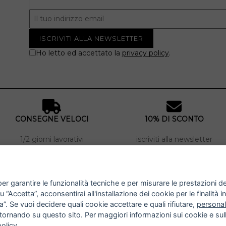
Ho letto ed accettato la
privacy policy
.
CONSEGNE VELOCI
10% DI SCONTO
1/2 giorni lavorativi
iscriviti alla newsletter
SCOPRI DI PIÙ
INFO
er garantire le funzionalità tecniche e per misurare le prestazioni del 
“Accetta”, acconsentirai all'installazione dei cookie per le finalità in
IL GRUPPO
PAGAMENTI
”. Se vuoi decidere quali cookie accettare e quali rifiutare,
personal
CONTATTI
SPEDIZIONE E RESI
REGALA UN BUONO
TERMINI E CONDIZIONI
tornando su questo sito. Per maggiori informazioni sui cookie e sull
FIDELITY CARD
PRIVACY E COOKIE POLICY
policy
.