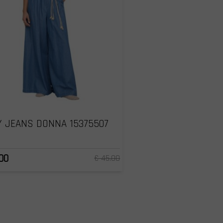
 JEANS DONNA 15375507
00
€ 45.00