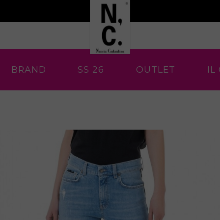
BRAND
SS 26
OUTLET
IL