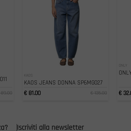
ONLY
ONLY
KAOS
011
KAOS JEANS DONNA SP6MG027
€ 81.00
€ 32.
 89.00
€ 135.00
za?
Iscriviti alla newsletter