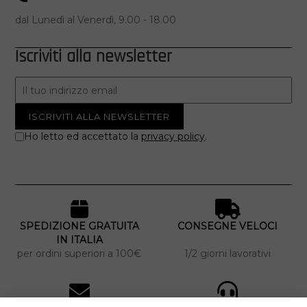
dal Lunedì al Venerdì, 9.00 - 18.00
Iscriviti alla newsletter
Ho letto ed accettato la
privacy policy
.
SPEDIZIONE GRATUITA
CONSEGNE VELOCI
IN ITALIA
per ordini superiori a 100€
1/2 giorni lavorativi