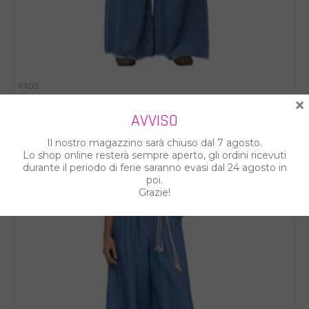
KAOS
×
KAOS JEANS DONNA SP6MP011
AVVISO
€ 53.00
€ 89.00
Il nostro magazzino sarà chiuso dal 7 agosto.
Lo shop online resterà sempre aperto, gli ordini ricevuti
durante il periodo di ferie saranno evasi dal 24 agosto in
%
poi.
Grazie!