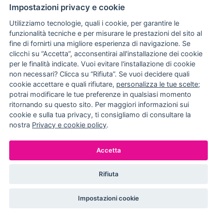
10% DI SCONTO
ASSISTENZA
Impostazioni privacy e cookie
PERSONALIZZATA
iscriviti alla newsletter
per tutti gli ordini
Utilizziamo tecnologie, quali i cookie, per garantire le
funzionalità tecniche e per misurare le prestazioni del sito al
fine di fornirti una migliore esperienza di navigazione. Se
clicchi su “Accetta”, acconsentirai all'installazione dei cookie
NUCCIA COSTANTINO
per le finalità indicate. Vuoi evitare l'installazione di cookie
non necessari? Clicca su “Rifiuta”. Se vuoi decidere quali
via Argiro 112/114 - 70122 Bari
cookie accettare e quali rifiutare,
personalizza le tue scelte
;
potrai modificare le tue preferenze in qualsiasi momento
+39 080 990 9118
ritornando su questo sito. Per maggiori informazioni sui
+39 391 72 89 930
cookie e sulla tua privacy, ti consigliamo di consultare la
nostra
Privacy e cookie policy
.
METODI DI PAGAMENTO
Accetta
Rifiuta
© EFFEDIELLE S.R.L. 2026. ALL RIGHT RESERVED
Impostazioni cookie
P.IVA: 05524540720
IMPOSTAZIONI COOKIE