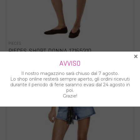
PIECES
PIECES SHORT DONNA 17165310
×
€ 36.00
AVVISO
€ 45.00
Il nostro magazzino sarà chiuso dal 7 agosto.
Lo shop online resterà sempre aperto, gli ordini ricevuti
%
durante il periodo di ferie saranno evasi dal 24 agosto in
poi.
Grazie!