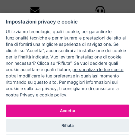
10% DI SCONTO
ASSISTENZA
Impostazioni privacy e cookie
PERSONALIZZATA
iscriviti alla newsletter
per tutti gli ordini
Utilizziamo tecnologie, quali i cookie, per garantire le
funzionalità tecniche e per misurare le prestazioni del sito al
fine di fornirti una migliore esperienza di navigazione. Se
clicchi su “Accetta”, acconsentirai all'installazione dei cookie
NUCCIA COSTANTINO
per le finalità indicate. Vuoi evitare l'installazione di cookie
non necessari? Clicca su “Rifiuta”. Se vuoi decidere quali
via Argiro 112/114 - 70122 Bari
cookie accettare e quali rifiutare,
personalizza le tue scelte
;
potrai modificare le tue preferenze in qualsiasi momento
+39 080 990 9118
ritornando su questo sito. Per maggiori informazioni sui
+39 391 72 89 930
cookie e sulla tua privacy, ti consigliamo di consultare la
nostra
Privacy e cookie policy
.
METODI DI PAGAMENTO
Accetta
Rifiuta