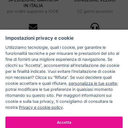
IN ITALIA
per ordini superiori a 100€
1/2 giorni lavorativi
10% DI SCONTO
ASSISTENZA
Impostazioni privacy e cookie
PERSONALIZZATA
iscriviti alla newsletter
per tutti gli ordini
Utilizziamo tecnologie, quali i cookie, per garantire le
funzionalità tecniche e per misurare le prestazioni del sito al
fine di fornirti una migliore esperienza di navigazione. Se
clicchi su “Accetta”, acconsentirai all'installazione dei cookie
NUCCIA COSTANTINO
per le finalità indicate. Vuoi evitare l'installazione di cookie
non necessari? Clicca su “Rifiuta”. Se vuoi decidere quali
via Argiro 112/114 - 70122 Bari
cookie accettare e quali rifiutare,
personalizza le tue scelte
;
potrai modificare le tue preferenze in qualsiasi momento
+39 080 990 9118
ritornando su questo sito. Per maggiori informazioni sui
+39 391 72 89 930
cookie e sulla tua privacy, ti consigliamo di consultare la
nostra
Privacy e cookie policy
.
METODI DI PAGAMENTO
Accetta