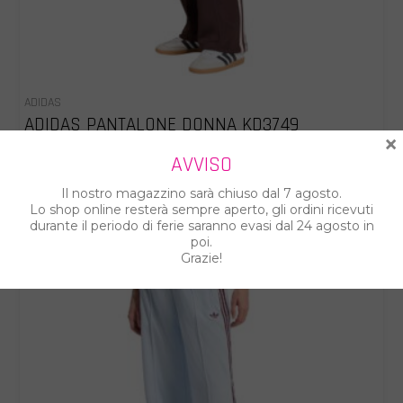
ADIDAS
ADIDAS PANTALONE DONNA KD3749
×
€ 63.00
€ 70.00
AVVISO
Il nostro magazzino sarà chiuso dal 7 agosto.
Lo shop online resterà sempre aperto, gli ordini ricevuti
%
durante il periodo di ferie saranno evasi dal 24 agosto in
poi.
Grazie!