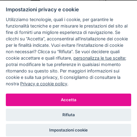
10% DI SCONTO
ASSISTENZA
Impostazioni privacy e cookie
PERSONALIZZATA
iscriviti alla newsletter
per tutti gli ordini
Utilizziamo tecnologie, quali i cookie, per garantire le
funzionalità tecniche e per misurare le prestazioni del sito al
fine di fornirti una migliore esperienza di navigazione. Se
clicchi su “Accetta”, acconsentirai all'installazione dei cookie
NUCCIA COSTANTINO
per le finalità indicate. Vuoi evitare l'installazione di cookie
non necessari? Clicca su “Rifiuta”. Se vuoi decidere quali
via Argiro 112/114 - 70122 Bari
cookie accettare e quali rifiutare,
personalizza le tue scelte
;
potrai modificare le tue preferenze in qualsiasi momento
+39 080 990 9118
ritornando su questo sito. Per maggiori informazioni sui
+39 391 72 89 930
cookie e sulla tua privacy, ti consigliamo di consultare la
nostra
Privacy e cookie policy
.
METODI DI PAGAMENTO
Accetta
Rifiuta
© EFFEDIELLE S.R.L. 2026. ALL RIGHT RESERVED
P.IVA: 05524540720
Impostazioni cookie
IMPOSTAZIONI COOKIE