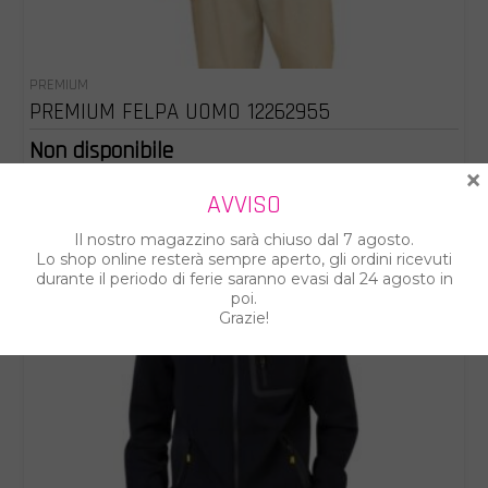
PREMIUM
PREMIUM FELPA UOMO 12262955
Non disponibile
×
AVVISO
%
Il nostro magazzino sarà chiuso dal 7 agosto.
Lo shop online resterà sempre aperto, gli ordini ricevuti
durante il periodo di ferie saranno evasi dal 24 agosto in
poi.
Grazie!