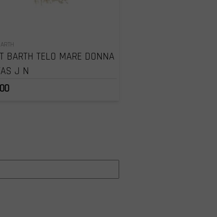
BARTH
T BARTH TELO MARE DONNA
AS J N
.00