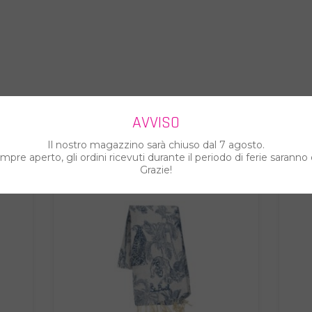
ARTI ANCHE...
AVVISO
Il nostro magazzino sarà chiuso dal 7 agosto.
pre aperto, gli ordini ricevuti durante il periodo di ferie saranno 
Grazie!