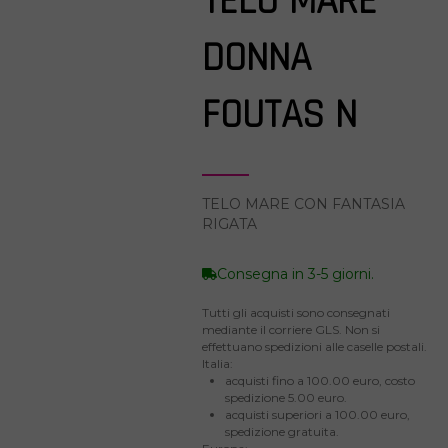
TELO MARE
DONNA
FOUTAS N
TELO MARE CON FANTASIA
RIGATA
Consegna in 3-5 giorni.
Tutti gli acquisti sono consegnati
mediante il corriere GLS. Non si
effettuano spedizioni alle caselle postali.
Italia:
acquisti fino a 100.00 euro, costo
spedizione 5.00 euro.
acquisti superiori a 100.00 euro,
spedizione gratuita.