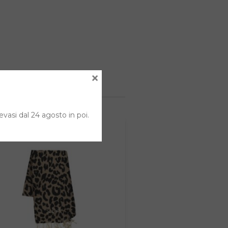
×
evasi dal 24 agosto in poi.