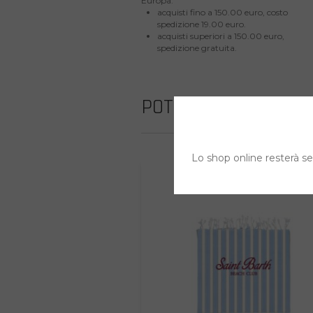
Europa:
acquisti fino a 150.00 euro, costo
spedizione 19.00 euro.
acquisti superiori a 150.00 euro,
spedizione gratuita.
POTREBBE INTERESS
Lo shop online resterà sem