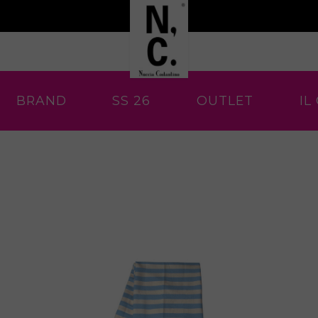
BRAND
SS 26
OUTLET
IL