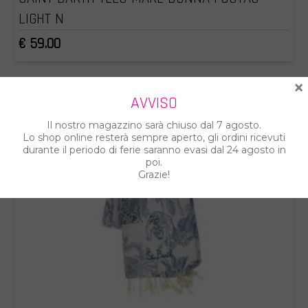
LIGHT N
€ 59.00
×
AVVISO
Il nostro magazzino sarà chiuso dal 7 agosto.
Lo shop online resterà sempre aperto, gli ordini ricevuti
durante il periodo di ferie saranno evasi dal 24 agosto in
poi.
Grazie!