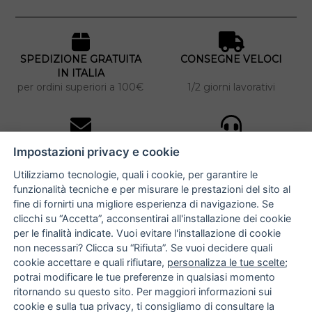
SPEDIZIONE GRATUITA
CONSEGNE VELOCI
IN ITALIA
per ordini superiori a 100€
1/2 giorni lavorativi
10% DI SCONTO
ASSISTENZA
Impostazioni privacy e cookie
PERSONALIZZATA
iscriviti alla newsletter
per tutti gli ordini
Utilizziamo tecnologie, quali i cookie, per garantire le
funzionalità tecniche e per misurare le prestazioni del sito al
fine di fornirti una migliore esperienza di navigazione. Se
clicchi su “Accetta”, acconsentirai all'installazione dei cookie
NUCCIA COSTANTINO
per le finalità indicate. Vuoi evitare l'installazione di cookie
non necessari? Clicca su “Rifiuta”. Se vuoi decidere quali
via Argiro 112/114 - 70122 Bari
cookie accettare e quali rifiutare,
personalizza le tue scelte
;
potrai modificare le tue preferenze in qualsiasi momento
+39 080 990 9118
ritornando su questo sito. Per maggiori informazioni sui
+39 391 72 89 930
cookie e sulla tua privacy, ti consigliamo di consultare la