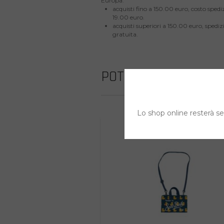
Europa:
acquisti fino a 150.00 euro, costo spedi
19.00 euro.
acquisti superiori a 150.00 euro, spedi
gratuita.
POTREBBE INTERESS
Lo shop online resterà sem