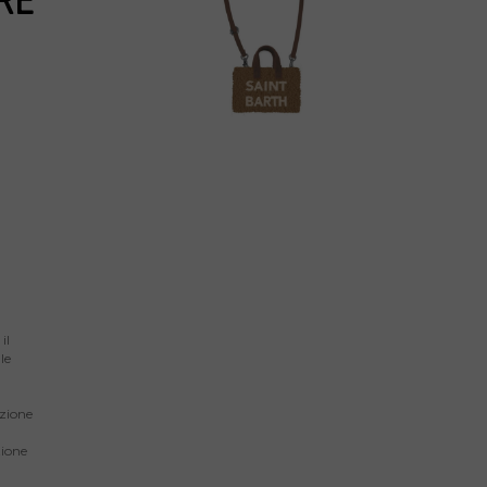
RE
il
le
izione
zione