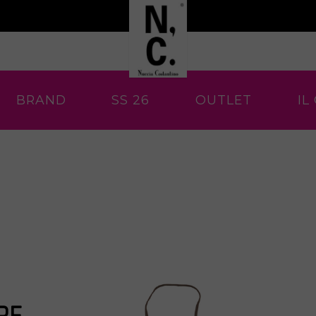
BRAND
SS 26
OUTLET
IL