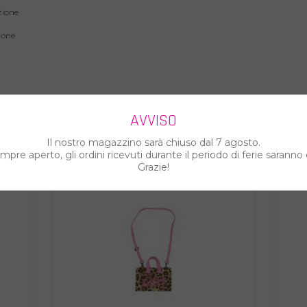
zione
zione
ARTI ANCHE...
AVVISO
Il nostro magazzino sarà chiuso dal 7 agosto.
pre aperto, gli ordini ricevuti durante il periodo di ferie saranno 
Grazie!