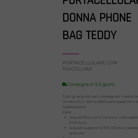
PORTACELLULA
DONNA PHONE
BAG TEDDY
PORTACELLULARE CON
TRACOLLINA
Consegna in 3-5 giorni.
Tutti gli acquisti sono consegnati mediante 
corriere GLS. Non si effettuano spedizioni al
caselle postali.
Italia:
acquisti fino a 100.00 euro, costo sped
5.00 euro.
acquisti superiori a 100.00 euro, spedi
gratuita.