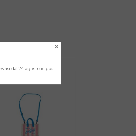
×
evasi dal 24 agosto in poi.