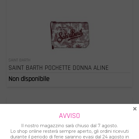
SAINT BARTH
SAINT BARTH POCHETTE DONNA ALINE
Non disponibile
×
AVVISO
Il nostro magazzino sarà chiuso dal 7 agosto.
Lo shop online resterà sempre aperto, gli ordini ricevuti
durante il periodo di ferie saranno evasi dal 24 agosto in