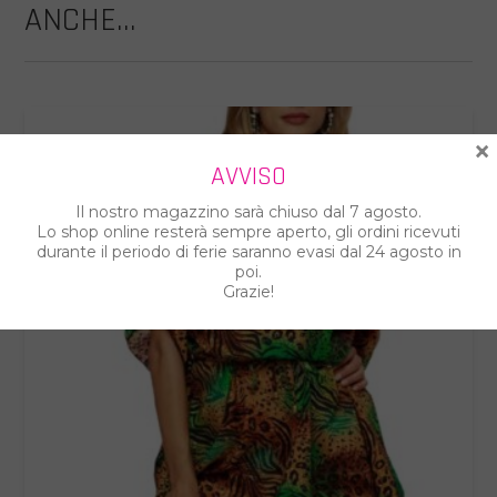
ANCHE...
×
AVVISO
Il nostro magazzino sarà chiuso dal 7 agosto.
Lo shop online resterà sempre aperto, gli ordini ricevuti
durante il periodo di ferie saranno evasi dal 24 agosto in
poi.
Grazie!