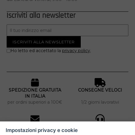
Iscriviti alla newsletter
Ho letto ed accettato la
privacy policy
.
SPEDIZIONE GRATUITA
CONSEGNE VELOCI
IN ITALIA
per ordini superiori a 100€
1/2 giorni lavorativi
10% DI SCONTO
ASSISTENZA
Impostazioni privacy e cookie
PERSONALIZZATA