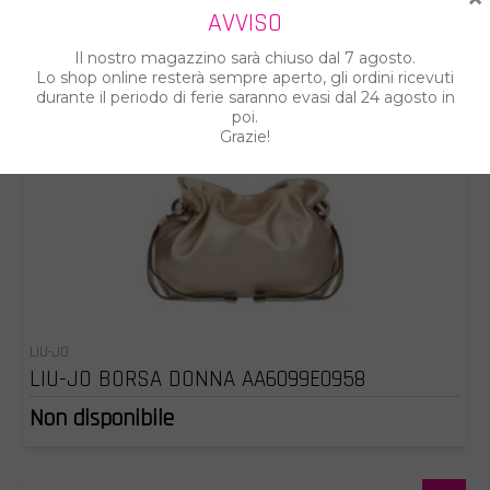
AVVISO
Il nostro magazzino sarà chiuso dal 7 agosto.
Lo shop online resterà sempre aperto, gli ordini ricevuti
durante il periodo di ferie saranno evasi dal 24 agosto in
poi.
Grazie!
LIU-JO
LIU-JO BORSA DONNA AA6099E0958
Non disponibile