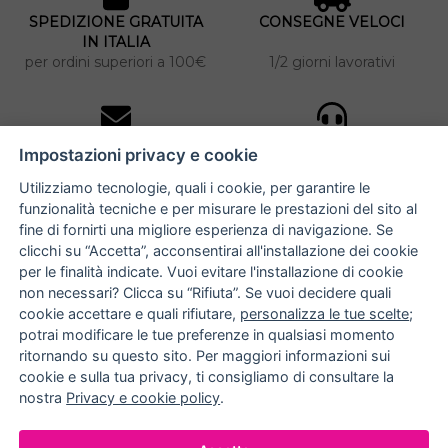
SPEDIZIONE GRATUITA
CONSEGNE VELOCI
IN ITALIA
per ordini superiori a 100€
1/2 giorni lavorativi
10% DI SCONTO
ASSISTENZA
Impostazioni privacy e cookie
PERSONALIZZATA
iscriviti alla newsletter
per tutti gli ordini
Utilizziamo tecnologie, quali i cookie, per garantire le
funzionalità tecniche e per misurare le prestazioni del sito al
fine di fornirti una migliore esperienza di navigazione. Se
clicchi su “Accetta”, acconsentirai all'installazione dei cookie
NUCCIA COSTANTINO
per le finalità indicate. Vuoi evitare l'installazione di cookie
non necessari? Clicca su “Rifiuta”. Se vuoi decidere quali
via Argiro 112/114 - 70122 Bari
cookie accettare e quali rifiutare,
personalizza le tue scelte
;
potrai modificare le tue preferenze in qualsiasi momento
+39 080 990 9118
ritornando su questo sito. Per maggiori informazioni sui
+39 391 72 89 930
cookie e sulla tua privacy, ti consigliamo di consultare la
nostra
Privacy e cookie policy
.
METODI DI PAGAMENTO