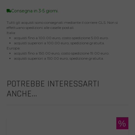
Consegna in 3-5 giorni.
Tutti gli acquisti sono consegnati mediante il corriere GLS. Non si
effettuano spedizioni alle caselle postali.
Italia:
acquisti fino a 100.00 euro, costo spedizione 5.00 euro.
acquisti superiori a 100.00 euro, spedizione gratuita.
Europa:
acquisti fino a 150.00 euro, costo spedizione 19.00 euro.
acquisti superiori a 150.00 euro, spedizione gratuita.
POTREBBE INTERESSARTI
ANCHE...
%