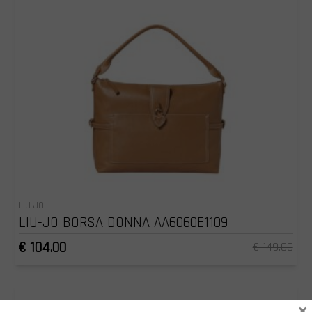
LIU-JO
LIU-JO BORSA DONNA AA6060E1109
€ 104.00
€ 149.00
×