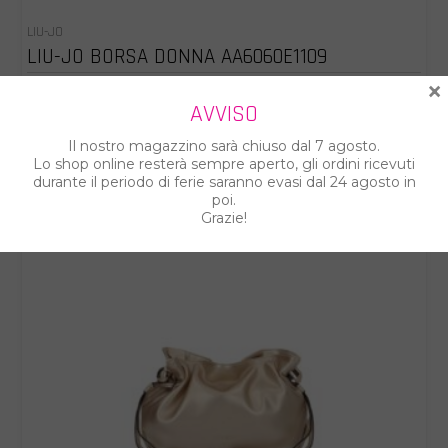
LIU-JO
LIU-JO BORSA DONNA AA6060E1109
×
€ 104.00
€ 149.00
AVVISO
Il nostro magazzino sarà chiuso dal 7 agosto.
Lo shop online resterà sempre aperto, gli ordini ricevuti
durante il periodo di ferie saranno evasi dal 24 agosto in
poi.
Grazie!