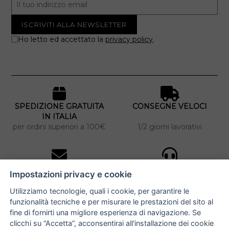
Ho letto ed accettato la
privacy policy
.
SPEDIZIONE GRATUITA
CONSEGNE VELOCI
IN ITALIA
per ordini superiori a 100€
1/2 giorni lavorativi
10% DI SCONTO
ASSISTENZA
Impostazioni privacy e cookie
PERSONALIZZATA
iscriviti alla newsletter
per tutti gli ordini
Utilizziamo tecnologie, quali i cookie, per garantire le
funzionalità tecniche e per misurare le prestazioni del sito al
fine di fornirti una migliore esperienza di navigazione. Se
clicchi su “Accetta”, acconsentirai all'installazione dei cookie