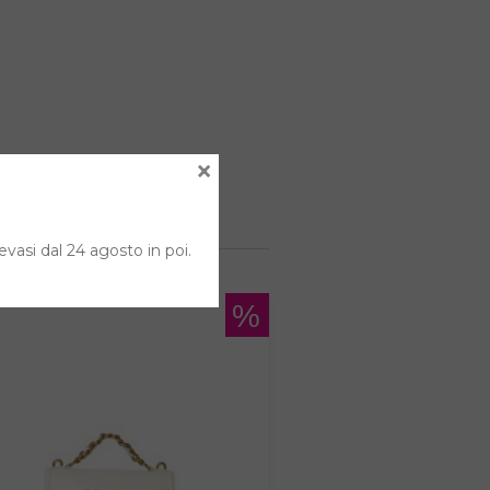
×
evasi dal 24 agosto in poi.
%