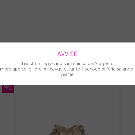
AVVISO
ARTI ANCHE...
Il nostro magazzino sarà chiuso dal 7 agosto.
pre aperto, gli ordini ricevuti durante il periodo di ferie saranno 
Grazie!
%