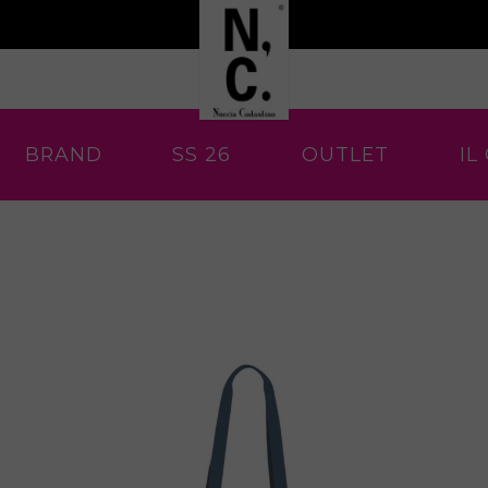
BRAND
SS 26
OUTLET
IL