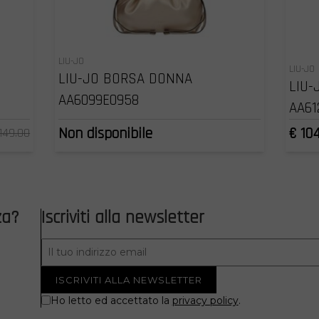
LIU-JO
LIU-JO
LIU-JO BORSA DONNA
LIU-
AA6099E0958
AA61
Non disponibile
€ 10
149.00
za?
Iscriviti alla newsletter
Ho letto ed accettato la
privacy policy
.