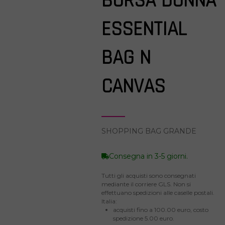
BORSA DONNA
ESSENTIAL
BAG N
CANVAS
SHOPPING BAG GRANDE
Consegna in 3-5 giorni.
Tutti gli acquisti sono consegnati
mediante il corriere GLS. Non si
effettuano spedizioni alle caselle postali.
Italia:
acquisti fino a 100.00 euro, costo
spedizione 5.00 euro.