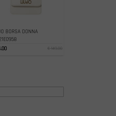
JO BORSA DONNA
21E0958
4.00
€ 149.00