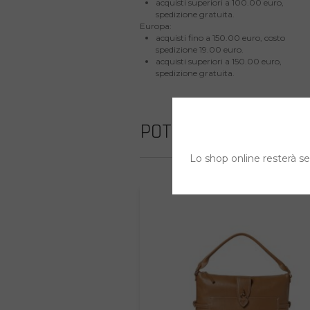
acquisti superiori a 100.00 euro,
spedizione gratuita.
Europa:
acquisti fino a 150.00 euro, costo
spedizione 19.00 euro.
acquisti superiori a 150.00 euro,
spedizione gratuita.
POTREBBE INTERESS
Lo shop online resterà sem