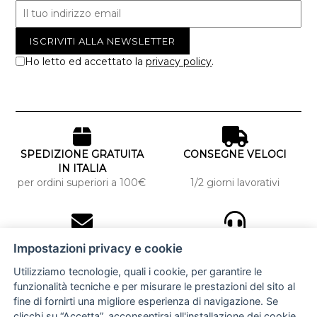
Ho letto ed accettato la
privacy policy
.
SPEDIZIONE GRATUITA
CONSEGNE VELOCI
IN ITALIA
per ordini superiori a 100€
1/2 giorni lavorativi
10% DI SCONTO
ASSISTENZA
Impostazioni privacy e cookie
PERSONALIZZATA
iscriviti alla newsletter
per tutti gli ordini
Utilizziamo tecnologie, quali i cookie, per garantire le
funzionalità tecniche e per misurare le prestazioni del sito al
fine di fornirti una migliore esperienza di navigazione. Se
clicchi su “Accetta”, acconsentirai all'installazione dei cookie