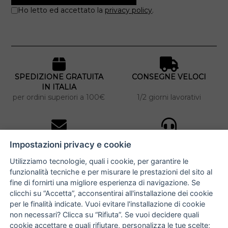
Ho letto ed accettato la
privacy policy
.
SPEDIZIONE GRATUITA
CONSEGNE VELOCI
IN ITALIA
per ordini superiori a 100€
1/2 giorni lavorativi
10% DI SCONTO
ASSISTENZA
Impostazioni privacy e cookie
PERSONALIZZATA
iscriviti alla newsletter
per tutti gli ordini
Utilizziamo tecnologie, quali i cookie, per garantire le
funzionalità tecniche e per misurare le prestazioni del sito al
fine di fornirti una migliore esperienza di navigazione. Se
clicchi su “Accetta”, acconsentirai all'installazione dei cookie
NUCCIA COSTANTINO
per le finalità indicate. Vuoi evitare l'installazione di cookie
non necessari? Clicca su “Rifiuta”. Se vuoi decidere quali
via Argiro 112/114 - 70122 Bari
cookie accettare e quali rifiutare,
personalizza le tue scelte
;