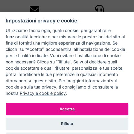
10% DI SCONTO
ASSISTENZA
Impostazioni privacy e cookie
PERSONALIZZATA
iscriviti alla newsletter
per tutti gli ordini
Utilizziamo tecnologie, quali i cookie, per garantire le
funzionalità tecniche e per misurare le prestazioni del sito al
fine di fornirti una migliore esperienza di navigazione. Se
clicchi su “Accetta”, acconsentirai all'installazione dei cookie
NUCCIA COSTANTINO
per le finalità indicate. Vuoi evitare l'installazione di cookie
non necessari? Clicca su “Rifiuta”. Se vuoi decidere quali
via Argiro 112/114 - 70122 Bari
cookie accettare e quali rifiutare,
personalizza le tue scelte
;
potrai modificare le tue preferenze in qualsiasi momento
+39 080 990 9118
ritornando su questo sito. Per maggiori informazioni sui
+39 391 72 89 930
cookie e sulla tua privacy, ti consigliamo di consultare la
nostra
Privacy e cookie policy
.
METODI DI PAGAMENTO
Accetta
Rifiuta
© EFFEDIELLE S.R.L. 2026. ALL RIGHT RESERVED