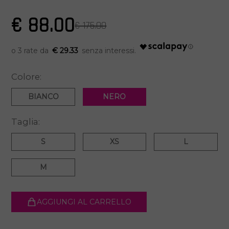
€ 88.00
€ 175.00
€ 29.33
Colore:
BIANCO
NERO
Taglia:
S
XS
L
M
AGGIUNGI AL CARRELLO