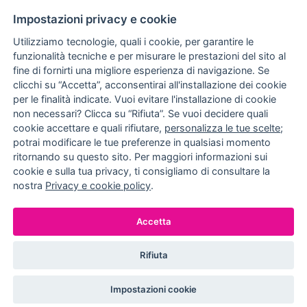
10% DI SCONTO
ASSISTENZA
Impostazioni privacy e cookie
PERSONALIZZATA
iscriviti alla newsletter
per tutti gli ordini
Utilizziamo tecnologie, quali i cookie, per garantire le
funzionalità tecniche e per misurare le prestazioni del sito al
fine di fornirti una migliore esperienza di navigazione. Se
clicchi su “Accetta”, acconsentirai all'installazione dei cookie
NUCCIA COSTANTINO
per le finalità indicate. Vuoi evitare l'installazione di cookie
non necessari? Clicca su “Rifiuta”. Se vuoi decidere quali
via Argiro 112/114 - 70122 Bari
cookie accettare e quali rifiutare,
personalizza le tue scelte
;
potrai modificare le tue preferenze in qualsiasi momento
+39 080 990 9118
ritornando su questo sito. Per maggiori informazioni sui
+39 391 72 89 930
cookie e sulla tua privacy, ti consigliamo di consultare la
nostra
Privacy e cookie policy
.
METODI DI PAGAMENTO
Accetta
Rifiuta
© EFFEDIELLE S.R.L. 2026. ALL RIGHT RESERVED
Impostazioni cookie
P.IVA: 05524540720
IMPOSTAZIONI COOKIE