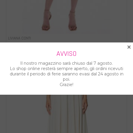
LIVIANA CONTI
LIVIANA CONTI GONNA DONNA L6SK68
×
AVVISO
€ 142.00
€ 283.00
Il nostro magazzino sarà chiuso dal 7 agosto.
Lo shop online resterà sempre aperto, gli ordini ricevuti
durante il periodo di ferie saranno evasi dal 24 agosto in
poi.
Grazie!