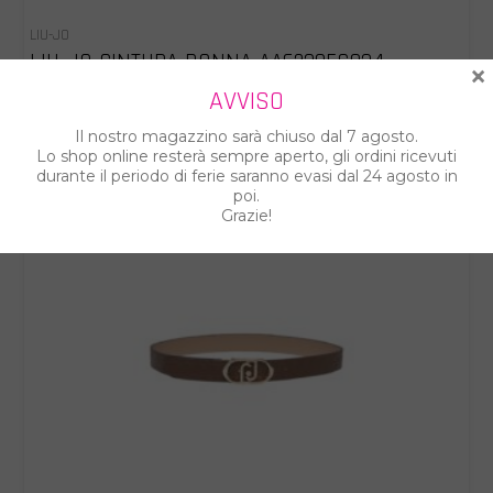
LIU-JO
LIU-JO CINTURA DONNA AA6238ES034
×
AVVISO
€ 48.00
€ 69.00
Il nostro magazzino sarà chiuso dal 7 agosto.
Lo shop online resterà sempre aperto, gli ordini ricevuti
durante il periodo di ferie saranno evasi dal 24 agosto in
%
poi.
Grazie!