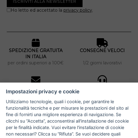
Ho letto ed accettato la
privacy policy
.
SPEDIZIONE GRATUITA
CONSEGNE VELOCI
IN ITALIA
per ordini superiori a 100€
1/2 giorni lavorativi
10% DI SCONTO
ASSISTENZA
Impostazioni privacy e cookie
PERSONALIZZATA
iscriviti alla newsletter
per tutti gli ordini
Utilizziamo tecnologie, quali i cookie, per garantire le
funzionalità tecniche e per misurare le prestazioni del sito al
fine di fornirti una migliore esperienza di navigazione. Se
clicchi su “Accetta”, acconsentirai all'installazione dei cookie
NUCCIA COSTANTINO
per le finalità indicate. Vuoi evitare l'installazione di cookie
non necessari? Clicca su “Rifiuta”. Se vuoi decidere quali