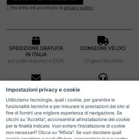
Ho letto ed accettato la
privacy policy
.
SPEDIZIONE GRATUITA
CONSEGNE VELOCI
IN ITALIA
per ordini superiori a 100€
1/2 giorni lavorativi
10% DI SCONTO
ASSISTENZA
Impostazioni privacy e cookie
PERSONALIZZATA
iscriviti alla newsletter
per tutti gli ordini
Utilizziamo tecnologie, quali i cookie, per garantire le
funzionalità tecniche e per misurare le prestazioni del sito al
fine di fornirti una migliore esperienza di navigazione. Se
clicchi su “Accetta”, acconsentirai all'installazione dei cookie
NUCCIA COSTANTINO
per le finalità indicate. Vuoi evitare l'installazione di cookie
non necessari? Clicca su “Rifiuta”. Se vuoi decidere quali
via Argiro 112/114 - 70122 Bari
cookie accettare e quali rifiutare,
personalizza le tue scelte
;