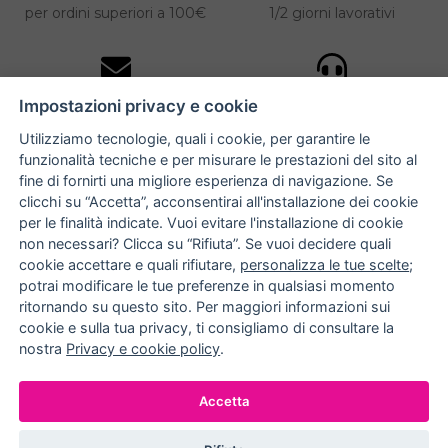
per ordini superiori a 100€
1/2 giorni lavorativi
10% DI SCONTO
ASSISTENZA
Impostazioni privacy e cookie
PERSONALIZZATA
iscriviti alla newsletter
per tutti gli ordini
Utilizziamo tecnologie, quali i cookie, per garantire le
funzionalità tecniche e per misurare le prestazioni del sito al
fine di fornirti una migliore esperienza di navigazione. Se
clicchi su “Accetta”, acconsentirai all'installazione dei cookie
NUCCIA COSTANTINO
per le finalità indicate. Vuoi evitare l'installazione di cookie
non necessari? Clicca su “Rifiuta”. Se vuoi decidere quali
via Argiro 112/114 - 70122 Bari
cookie accettare e quali rifiutare,
personalizza le tue scelte
;
potrai modificare le tue preferenze in qualsiasi momento
+39 080 990 9118
ritornando su questo sito. Per maggiori informazioni sui
+39 391 72 89 930
cookie e sulla tua privacy, ti consigliamo di consultare la
nostra
Privacy e cookie policy
.
METODI DI PAGAMENTO
Accetta