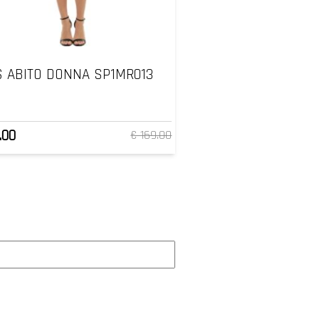
 ABITO DONNA SP1MR013
.00
€ 169.00