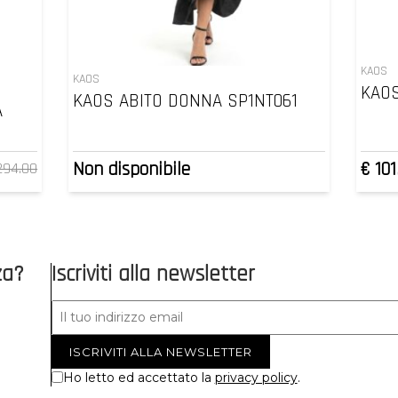
KAOS
KAOS
KAOS
KAOS ABITO DONNA SP1NT061
A
Non disponibile
€ 101
294.00
za?
Iscriviti alla newsletter
Ho letto ed accettato la
privacy policy
.