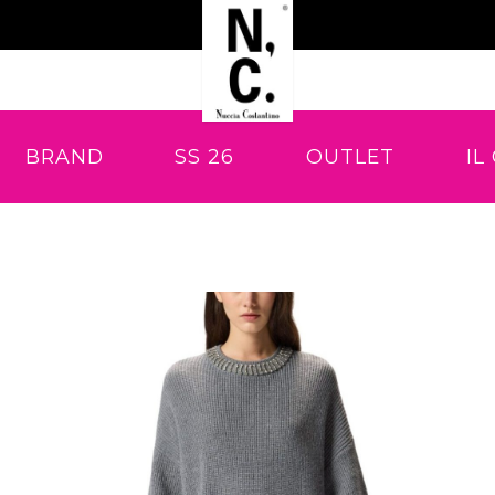
BRAND
SS 26
OUTLET
IL