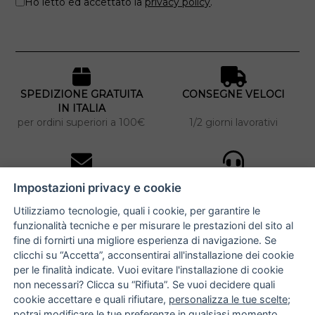
Ho letto ed accettato la
privacy policy
.
SPEDIZIONE GRATUITA
CONSEGNE VELOCI
IN ITALIA
per ordini superiori a 100€
1/2 giorni lavorativi
10% DI SCONTO
ASSISTENZA
Impostazioni privacy e cookie
PERSONALIZZATA
iscriviti alla newsletter
per tutti gli ordini
Utilizziamo tecnologie, quali i cookie, per garantire le
funzionalità tecniche e per misurare le prestazioni del sito al
fine di fornirti una migliore esperienza di navigazione. Se
clicchi su “Accetta”, acconsentirai all'installazione dei cookie
NUCCIA COSTANTINO
per le finalità indicate. Vuoi evitare l'installazione di cookie
non necessari? Clicca su “Rifiuta”. Se vuoi decidere quali
via Argiro 112/114 - 70122 Bari
cookie accettare e quali rifiutare,
personalizza le tue scelte
;
potrai modificare le tue preferenze in qualsiasi momento