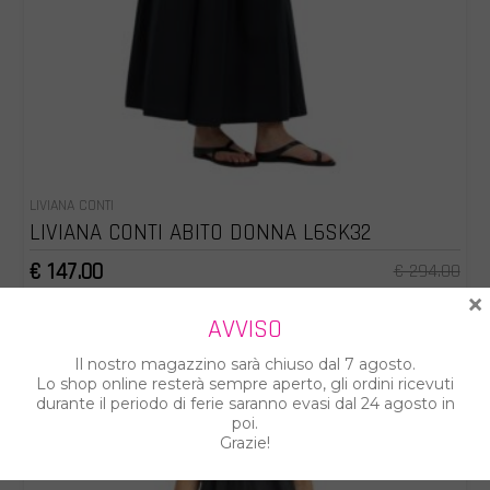
LIVIANA CONTI
LIVIANA CONTI ABITO DONNA L6SK32
€ 147.00
€ 294.00
×
AVVISO
Il nostro magazzino sarà chiuso dal 7 agosto.
Lo shop online resterà sempre aperto, gli ordini ricevuti
durante il periodo di ferie saranno evasi dal 24 agosto in
poi.
Grazie!