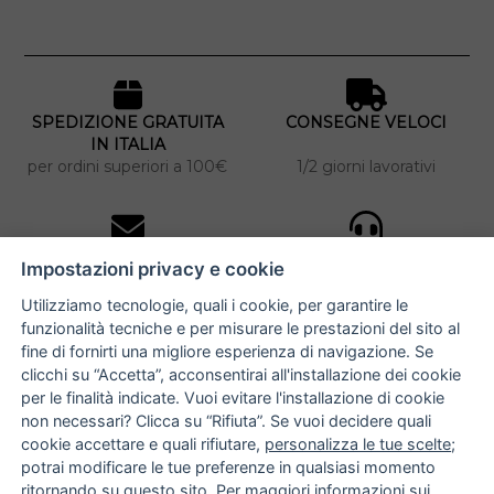
SPEDIZIONE GRATUITA
CONSEGNE VELOCI
IN ITALIA
per ordini superiori a 100€
1/2 giorni lavorativi
10% DI SCONTO
ASSISTENZA
Impostazioni privacy e cookie
PERSONALIZZATA
iscriviti alla newsletter
per tutti gli ordini
Utilizziamo tecnologie, quali i cookie, per garantire le
funzionalità tecniche e per misurare le prestazioni del sito al
fine di fornirti una migliore esperienza di navigazione. Se
clicchi su “Accetta”, acconsentirai all'installazione dei cookie
NUCCIA COSTANTINO
per le finalità indicate. Vuoi evitare l'installazione di cookie
non necessari? Clicca su “Rifiuta”. Se vuoi decidere quali
via Argiro 112/114 - 70122 Bari
cookie accettare e quali rifiutare,
personalizza le tue scelte
;
potrai modificare le tue preferenze in qualsiasi momento
+39 080 990 9118
ritornando su questo sito. Per maggiori informazioni sui