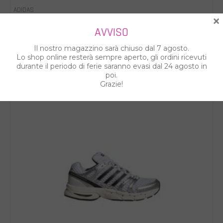
ADIDAS
×
ADIDAS SCARPE DONNA KJ8783
AVVISO
€ 88.00
€ 110.00
Il nostro magazzino sarà chiuso dal 7 agosto.
Lo shop online resterà sempre aperto, gli ordini ricevuti
durante il periodo di ferie saranno evasi dal 24 agosto in
poi.
Grazie!