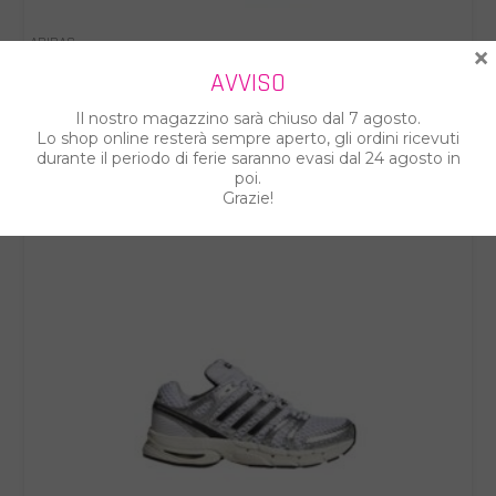
ADIDAS
×
ADIDAS SCARPE DONNA KJ8783
AVVISO
€ 88.00
€ 110.00
Il nostro magazzino sarà chiuso dal 7 agosto.
Lo shop online resterà sempre aperto, gli ordini ricevuti
durante il periodo di ferie saranno evasi dal 24 agosto in
poi.
Grazie!