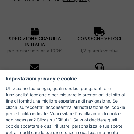
SPEDIZIONE GRATUITA
CONSEGNE VELOCI
IN ITALIA
per ordini superiori a 100€
1/2 giorni lavorativi
10% DI SCONTO
ASSISTENZA
Impostazioni privacy e cookie
PERSONALIZZATA
iscriviti alla newsletter
per tutti gli ordini
Utilizziamo tecnologie, quali i cookie, per garantire le
funzionalità tecniche e per misurare le prestazioni del sito al
fine di fornirti una migliore esperienza di navigazione. Se
clicchi su “Accetta”, acconsentirai all'installazione dei cookie
NUCCIA COSTANTINO
per le finalità indicate. Vuoi evitare l'installazione di cookie
non necessari? Clicca su “Rifiuta”. Se vuoi decidere quali
via Argiro 112/114 - 70122 Bari
cookie accettare e quali rifiutare,
personalizza le tue scelte
;
potrai modificare le tue preferenze in qualsiasi momento