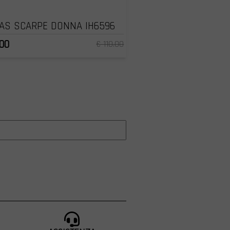
AS SCARPE DONNA IH6596
.00
€ 110.00