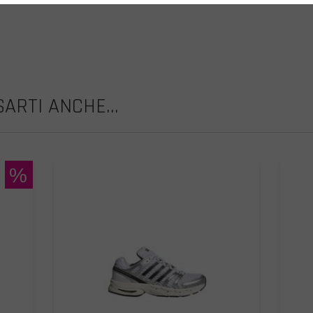
ARTI ANCHE...
%