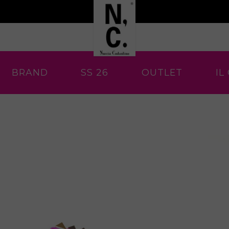
BRAND
SS 26
OUTLET
IL