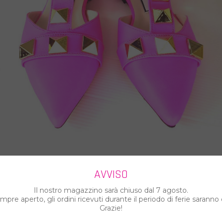
AVVISO
Il nostro magazzino sarà chiuso dal 7 agosto.
pre aperto, gli ordini ricevuti durante il periodo di ferie saranno 
Grazie!