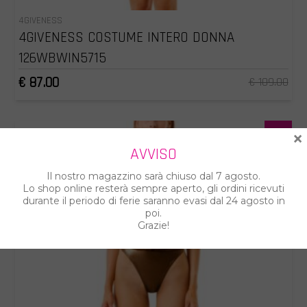
4GIVENESS
4GIVENESS COSTUME INTERO DONNA
126WBWIN5715
€ 87.00
€ 109.00
%
×
AVVISO
Il nostro magazzino sarà chiuso dal 7 agosto.
Lo shop online resterà sempre aperto, gli ordini ricevuti
durante il periodo di ferie saranno evasi dal 24 agosto in
poi.
Grazie!