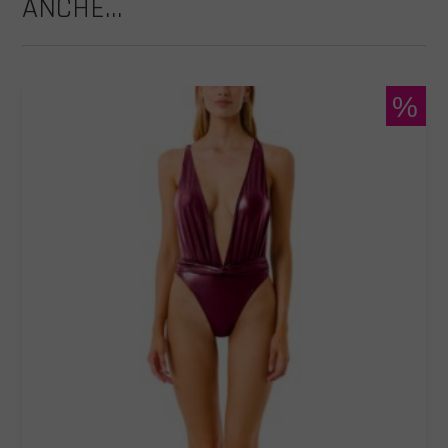
ANCHE...
%