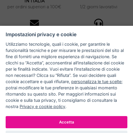
IN ITALIA
per ordini superiori a 100€
1/2 giorni lavorativi
10% DI SCONTO
ASSISTENZA
Impostazioni privacy e cookie
PERSONALIZZATA
iscriviti alla newsletter
per tutti gli ordini
Utilizziamo tecnologie, quali i cookie, per garantire le
funzionalità tecniche e per misurare le prestazioni del sito al
fine di fornirti una migliore esperienza di navigazione. Se
clicchi su “Accetta”, acconsentirai all'installazione dei cookie
NUCCIA COSTANTINO
per le finalità indicate. Vuoi evitare l'installazione di cookie
non necessari? Clicca su “Rifiuta”. Se vuoi decidere quali
via Argiro 112/114 - 70122 Bari
cookie accettare e quali rifiutare,
personalizza le tue scelte
;
potrai modificare le tue preferenze in qualsiasi momento
+39 080 990 9118
ritornando su questo sito. Per maggiori informazioni sui
+39 391 72 89 930
cookie e sulla tua privacy, ti consigliamo di consultare la
nostra
Privacy e cookie policy
.
METODI DI PAGAMENTO
Accetta