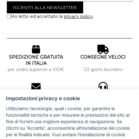
Ho letto ed accettato la
privacy policy
.
SPEDIZIONE GRATUITA
CONSEGNE VELOCI
IN ITALIA
per ordini superiori a 100€
1/2 giorni lavorativi
10% DI SCONTO
ASSISTENZA
Impostazioni privacy e cookie
PERSONALIZZATA
iscriviti alla newsletter
per tutti gli ordini
Utilizziamo tecnologie, quali i cookie, per garantire le
funzionalità tecniche e per misurare le prestazioni del sito al
fine di fornirti una migliore esperienza di navigazione. Se
clicchi su “Accetta”, acconsentirai all'installazione dei cookie
NUCCIA COSTANTINO
per le finalità indicate. Vuoi evitare l'installazione di cookie