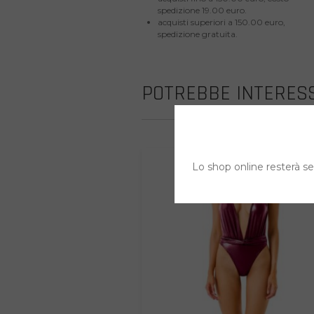
spedizione 19.00 euro.
acquisti superiori a 150.00 euro,
spedizione gratuita.
POTREBBE INTERESS
Lo shop online resterà sem