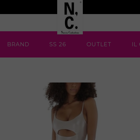
BRAND
SS 26
OUTLET
IL