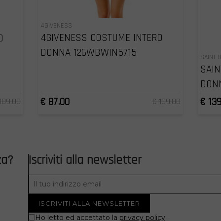
4GIVENESS
4GIVENESS COSTUME INTERO
O
DONNA 126WBWIN5715
SAINT 
SAIN
DON
€ 87.00
€ 139
109.00
€ 109.00
za?
Iscriviti alla newsletter
Ho letto ed accettato la
privacy policy
.