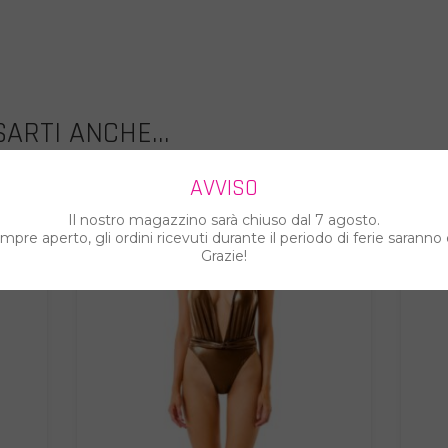
ARTI ANCHE...
AVVISO
Il nostro magazzino sarà chiuso dal 7 agosto.
%
%
pre aperto, gli ordini ricevuti durante il periodo di ferie saranno 
Grazie!