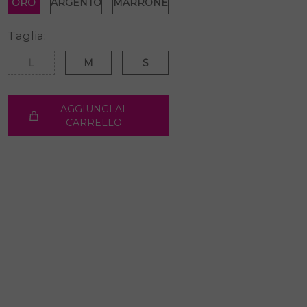
ORO
ARGENTO
MARRONE
Taglia:
L
M
S
AGGIUNGI AL
CARRELLO