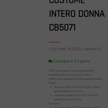
COSTUME
INTERO DONNA
CB5071
COSTUME INTERO LAMINATO
Consegna in 3-5 giorni.
Tutti gli acquisti sono consegnati
mediante il corriere GLS. Non si
effettuano spedizioni alle caselle postali.
Italia:
acquisti fino a 100.00 euro, costo
spedizione 5.00 euro.
acquisti superiori a 100.00 euro,
spedizione gratuita.
Europa:
acquisti fino a 150.00 euro, costo