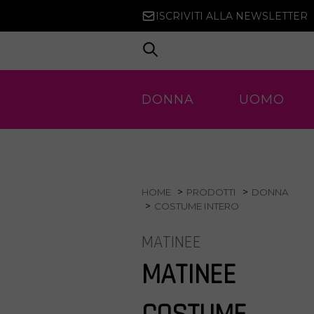
ISCRIVITI ALLA NEWSLETTER
DONNA
UOMO
HOME
PRODOTTI
DONNA
COSTUME INTERO
MATINEE
MATINEE