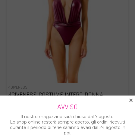
4GIVENESS
4GIVENESS COSTUME INTERO DONNA
×
126WBWIN5715
AVVISO
€ 87.00
€ 109.00
Il nostro magazzino sarà chiuso dal 7 agosto.
Lo shop online resterà sempre aperto, gli ordini ricevuti
durante il periodo di ferie saranno evasi dal 24 agosto in
poi.