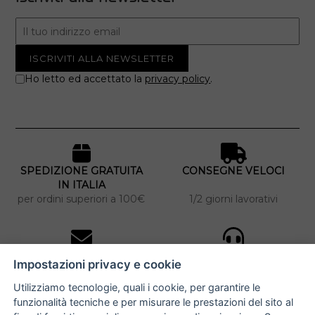
Ho letto ed accettato la
privacy policy
.
SPEDIZIONE GRATUITA
CONSEGNE VELOCI
IN ITALIA
per ordini superiori a 100€
1/2 giorni lavorativi
10% DI SCONTO
ASSISTENZA
Impostazioni privacy e cookie
PERSONALIZZATA
iscriviti alla newsletter
per tutti gli ordini
Utilizziamo tecnologie, quali i cookie, per garantire le
funzionalità tecniche e per misurare le prestazioni del sito al