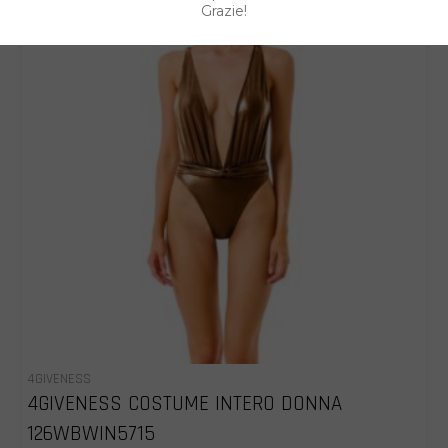
%
Grazie!
4GIVENESS
4GIVENESS COSTUME INTERO DONNA
126WBWIN5715