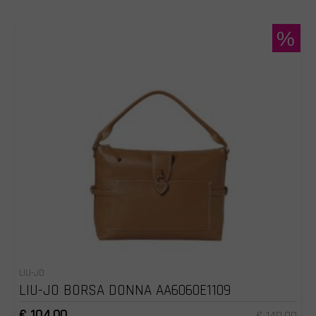
%
LIU-JO
LIU-JO BORSA DONNA AA6060E1109
€ 104.00
€ 149.00