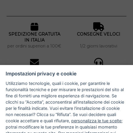
SPEDIZIONE GRATUITA
CONSEGNE VELOCI
IN ITALIA
per ordini superiori a 100€
1/2 giorni lavorativi
10% DI SCONTO
ASSISTENZA
Impostazioni privacy e cookie
PERSONALIZZATA
iscriviti alla newsletter
per tutti gli ordini
Utilizziamo tecnologie, quali i cookie, per garantire le
funzionalità tecniche e per misurare le prestazioni del sito al
fine di fornirti una migliore esperienza di navigazione. Se
clicchi su “Accetta”, acconsentirai all'installazione dei cookie
NUCCIA COSTANTINO
per le finalità indicate. Vuoi evitare l'installazione di cookie
non necessari? Clicca su “Rifiuta”. Se vuoi decidere quali
via Argiro 112/114 - 70122 Bari
cookie accettare e quali rifiutare,
personalizza le tue scelte
;
potrai modificare le tue preferenze in qualsiasi momento
+39 080 990 9118