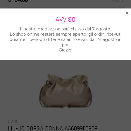
×
AVVISO
Il nostro magazzino sarà chiuso dal 7 agosto.
Lo shop online resterà sempre aperto, gli ordini ricevuti
durante il periodo di ferie saranno evasi dal 24 agosto in
poi.
Grazie!
LIU-JO
LIU-JO BORSA DONNA AA6099E0958