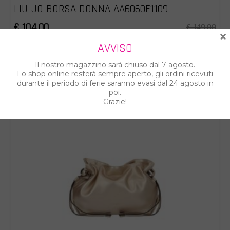
LIU-JO BORSA DONNA AA6060E1109
€ 104.00
€ 149.00
×
AVVISO
Il nostro magazzino sarà chiuso dal 7 agosto.
Lo shop online resterà sempre aperto, gli ordini ricevuti
durante il periodo di ferie saranno evasi dal 24 agosto in
poi.
Grazie!