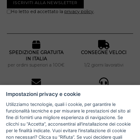
Ho letto ed accettato la
privacy policy
.
SPEDIZIONE GRATUITA
CONSEGNE VELOCI
IN ITALIA
per ordini superiori a 100€
1/2 giorni lavorativi
10% DI SCONTO
ASSISTENZA
Impostazioni privacy e cookie
PERSONALIZZATA
iscriviti alla newsletter
per tutti gli ordini
Utilizziamo tecnologie, quali i cookie, per garantire le
funzionalità tecniche e per misurare le prestazioni del sito al
fine di fornirti una migliore esperienza di navigazione. Se
clicchi su “Accetta”, acconsentirai all'installazione dei cookie
NUCCIA COSTANTINO
per le finalità indicate. Vuoi evitare l'installazione di cookie
non necessari? Clicca su “Rifiuta”. Se vuoi decidere quali