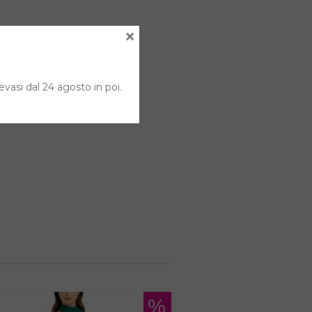
×
evasi dal 24 agosto in poi.
%