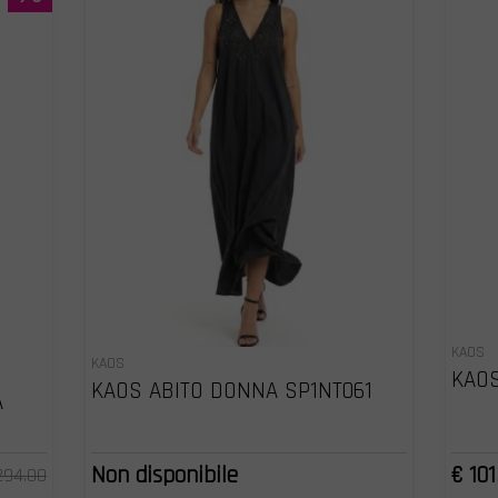
KAOS
KAOS
KAOS
KAOS ABITO DONNA SP1NT061
A
Non disponibile
€ 101
294.00