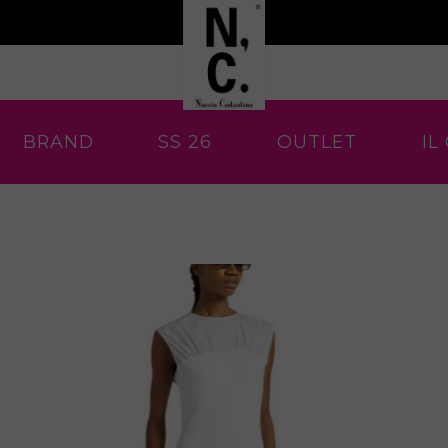
BRAND
SS 26
OUTLET
IL