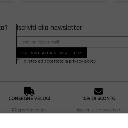
za?
Iscriviti alla newsletter
Ho letto ed accettato la
privacy policy
.
CONSEGNE VELOCI
10% DI SCONTO
1/2 giorni lavorativi
iscriviti alla newsletter