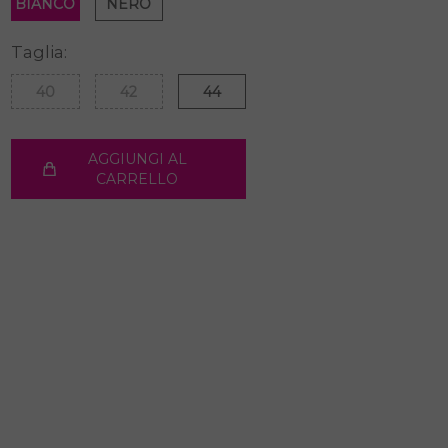
BIANCO
NERO
Taglia:
40
42
44
AGGIUNGI AL
CARRELLO