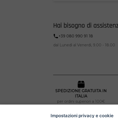
Hai bisogno di assisten
+39 080 990 91 18
dal Lunedì al Venerdì, 9.00 - 18.00
SPEDIZIONE GRATUITA IN
ITALIA
per ordini superiori a 100€
Impostazioni privacy e cookie