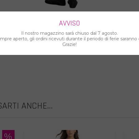
AVVISO
Il nostro magazzino sarà chiuso dal 7 agosto.
pre aperto, gli ordini ricevuti durante il periodo di ferie saranno 
Grazie!
ARTI ANCHE...
%