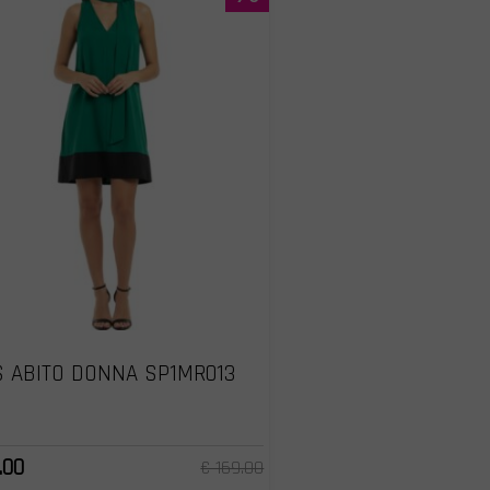
 ABITO DONNA SP1MR013
.00
€ 169.00