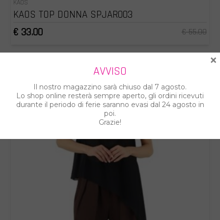
KAOS
KAOS TOP DONNA SPJAR003
€ 33.00
€ 55.00
×
AVVISO
Il nostro magazzino sarà chiuso dal 7 agosto.
Lo shop online resterà sempre aperto, gli ordini ricevuti
durante il periodo di ferie saranno evasi dal 24 agosto in
poi.
Grazie!