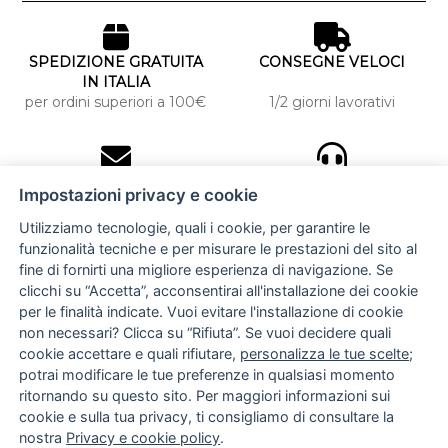
SPEDIZIONE GRATUITA
CONSEGNE VELOCI
IN ITALIA
per ordini superiori a 100€
1/2 giorni lavorativi
10% DI SCONTO
ASSISTENZA
Impostazioni privacy e cookie
PERSONALIZZATA
iscriviti alla newsletter
per tutti gli ordini
Utilizziamo tecnologie, quali i cookie, per garantire le
funzionalità tecniche e per misurare le prestazioni del sito al
fine di fornirti una migliore esperienza di navigazione. Se
clicchi su “Accetta”, acconsentirai all'installazione dei cookie
NUCCIA COSTANTINO
per le finalità indicate. Vuoi evitare l'installazione di cookie
non necessari? Clicca su “Rifiuta”. Se vuoi decidere quali
via Argiro 112/114 - 70122 Bari
cookie accettare e quali rifiutare,
personalizza le tue scelte
;
potrai modificare le tue preferenze in qualsiasi momento
+39 080 990 9118
ritornando su questo sito. Per maggiori informazioni sui
+39 391 72 89 930
cookie e sulla tua privacy, ti consigliamo di consultare la
nostra
Privacy e cookie policy
.