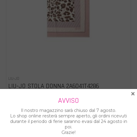
LIU-JO
LIU-JO STOLA DONNA 2A6041T4286
×
€ 34.00
€ 49.00
AVVISO
Il nostro magazzino sarà chiuso dal 7 agosto.
Lo shop online resterà sempre aperto, gli ordini ricevuti
%
durante il periodo di ferie saranno evasi dal 24 agosto in
poi.
Grazie!