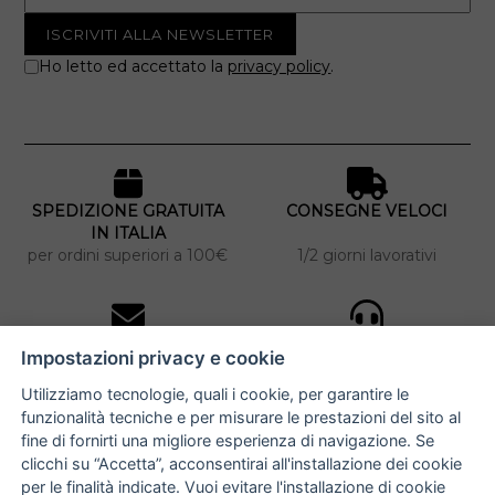
Ho letto ed accettato la
privacy policy
.
SPEDIZIONE GRATUITA
CONSEGNE VELOCI
IN ITALIA
per ordini superiori a 100€
1/2 giorni lavorativi
10% DI SCONTO
ASSISTENZA
Impostazioni privacy e cookie
PERSONALIZZATA
iscriviti alla newsletter
per tutti gli ordini
Utilizziamo tecnologie, quali i cookie, per garantire le
funzionalità tecniche e per misurare le prestazioni del sito al
fine di fornirti una migliore esperienza di navigazione. Se
clicchi su “Accetta”, acconsentirai all'installazione dei cookie
NUCCIA COSTANTINO
per le finalità indicate. Vuoi evitare l'installazione di cookie