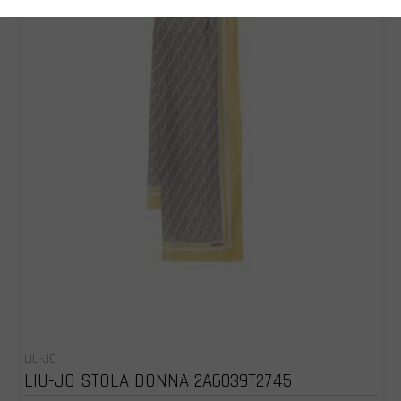
LIU-JO
LIU-JO STOLA DONNA 2A6039T2745