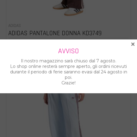
ADIDAS
ADIDAS PANTALONE DONNA KD3749
×
€ 63.00
€ 70.00
AVVISO
Il nostro magazzino sarà chiuso dal 7 agosto.
%
Lo shop online resterà sempre aperto, gli ordini ricevuti
durante il periodo di ferie saranno evasi dal 24 agosto in
poi.
Grazie!