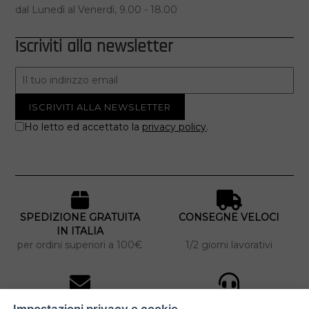
dal Lunedì al Venerdì, 9.00 - 18.00
Iscriviti alla newsletter
Ho letto ed accettato la
privacy policy
.
SPEDIZIONE GRATUITA
CONSEGNE VELOCI
IN ITALIA
per ordini superiori a 100€
1/2 giorni lavorativi
10% DI SCONTO
ASSISTENZA