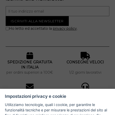
Ho letto ed accettato la
privacy policy
.
SPEDIZIONE GRATUITA
CONSEGNE VELOCI
IN ITALIA
per ordini superiori a 100€
1/2 giorni lavorativi
10% DI SCONTO
ASSISTENZA
Impostazioni privacy e cookie
PERSONALIZZATA
iscriviti alla newsletter
per tutti gli ordini
Utilizziamo tecnologie, quali i cookie, per garantire le
funzionalità tecniche e per misurare le prestazioni del sito al