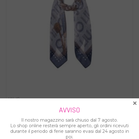
LIU-JO
×
LIU-JO FOULARD DONNA 2A6037T2745
AVVISO
€ 34.00
€ 49.00
Il nostro magazzino sarà chiuso dal 7 agosto.
Lo shop online resterà sempre aperto, gli ordini ricevuti
durante il periodo di ferie saranno evasi dal 24 agosto in
poi.