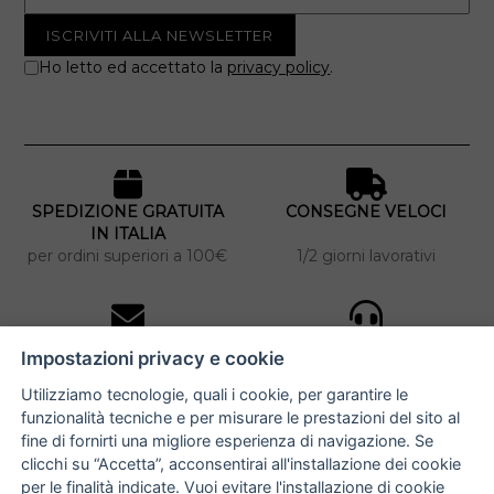
Ho letto ed accettato la
privacy policy
.
SPEDIZIONE GRATUITA
CONSEGNE VELOCI
IN ITALIA
per ordini superiori a 100€
1/2 giorni lavorativi
10% DI SCONTO
ASSISTENZA
Impostazioni privacy e cookie
PERSONALIZZATA
iscriviti alla newsletter
per tutti gli ordini
Utilizziamo tecnologie, quali i cookie, per garantire le
funzionalità tecniche e per misurare le prestazioni del sito al
fine di fornirti una migliore esperienza di navigazione. Se
clicchi su “Accetta”, acconsentirai all'installazione dei cookie
NUCCIA COSTANTINO
per le finalità indicate. Vuoi evitare l'installazione di cookie