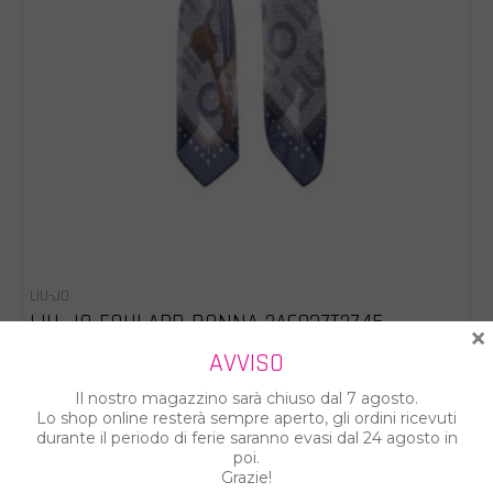
LIU-JO
LIU-JO FOULARD DONNA 2A6037T2745
×
AVVISO
€ 34.00
€ 49.00
Il nostro magazzino sarà chiuso dal 7 agosto.
Lo shop online resterà sempre aperto, gli ordini ricevuti
durante il periodo di ferie saranno evasi dal 24 agosto in
poi.
Grazie!