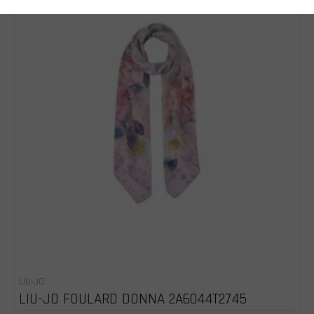
LIU-JO
LIU-JO FOULARD DONNA 2A6044T2745