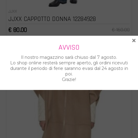
JJXX
JJXX CAPPOTTO DONNA 12284928
€ 80.00
€ 160.00
×
AVVISO
Il nostro magazzino sarà chiuso dal 7 agosto.
Lo shop online resterà sempre aperto, gli ordini ricevuti
durante il periodo di ferie saranno evasi dal 24 agosto in
poi.
Grazie!