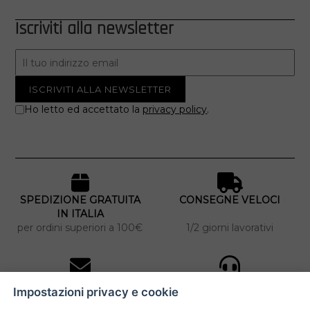
Iscriviti alla newsletter
Ho letto ed accettato la
privacy policy
.
SPEDIZIONE GRATUITA
CONSEGNE VELOCI
IN ITALIA
per ordini superiori a 100€
1/2 giorni lavorativi
10% DI SCONTO
ASSISTENZA
Impostazioni privacy e cookie
PERSONALIZZATA