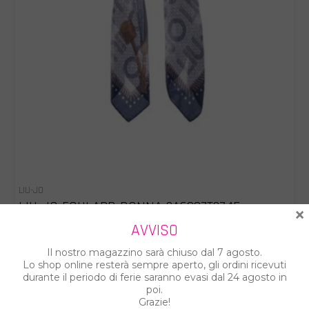
LIU-JO
LIU-JO FOULARD DONNA 2A6037T2745
×
AVVISO
€ 34.00
€ 49.00
Il nostro magazzino sarà chiuso dal 7 agosto.
Lo shop online resterà sempre aperto, gli ordini ricevuti
durante il periodo di ferie saranno evasi dal 24 agosto in
poi.
Grazie!