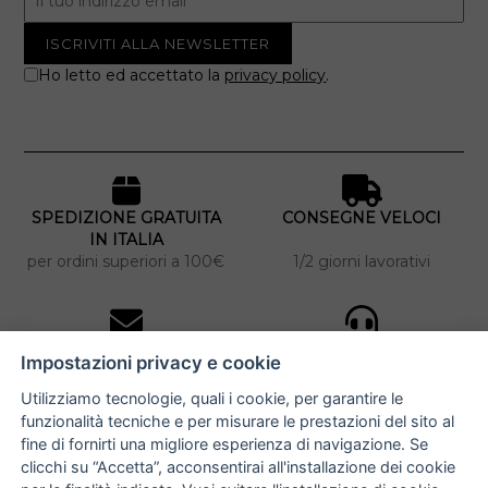
Ho letto ed accettato la
privacy policy
.
SPEDIZIONE GRATUITA
CONSEGNE VELOCI
IN ITALIA
per ordini superiori a 100€
1/2 giorni lavorativi
10% DI SCONTO
ASSISTENZA
Impostazioni privacy e cookie
PERSONALIZZATA
iscriviti alla newsletter
per tutti gli ordini
Utilizziamo tecnologie, quali i cookie, per garantire le
funzionalità tecniche e per misurare le prestazioni del sito al
fine di fornirti una migliore esperienza di navigazione. Se
clicchi su “Accetta”, acconsentirai all'installazione dei cookie
NUCCIA COSTANTINO