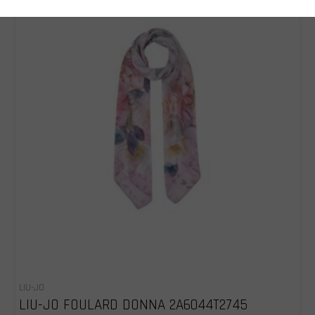
LIU-JO
LIU-JO FOULARD DONNA 2A6044T2745