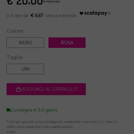
€ 20.00
€ 60.00
€ 6.67
Colore:
NERO
ROSA
Taglia:
UNI
AGGIUNGI AL CARRELLO
Consegna in 3-5 giorni.
Tutti gli acquisti sono consegnati mediante il corriere GLS. Non si
effettuano spedizioni alle caselle postali.
Italia: